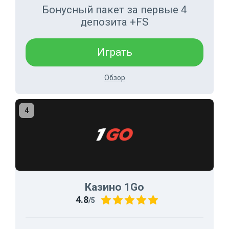
Бонусный пакет за первые 4
депозита +FS
Играть
Обзор
Казино 1Go
4.8
/5