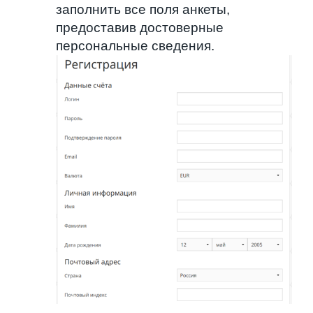
заполнить все поля анкеты,
предоставив достоверные
персональные сведения.