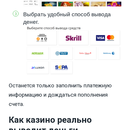
Выбрать удобный способ вывода
денег.
Останется только заполнить платежную
информацию и дождаться пополнения
счета.
Как казино реально