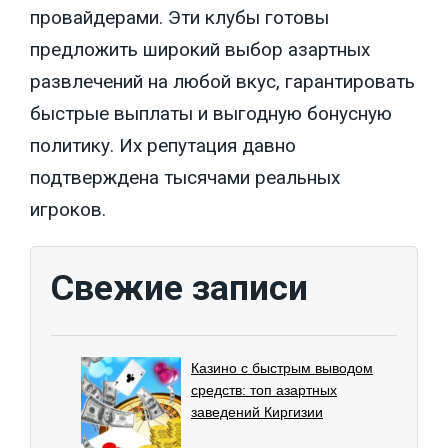
провайдерами. Эти клубы готовы
– идентичной копией основного
выигрыш сгорает. Вывести деньги
вывода средств. Если весь
альтернативные способы игры –
предложить широкий выбор азартных
ресурса. Кроме того, для
на счет без регистрации и запуска
выигрыш клиента входит в эти
разрабатывают адаптивные
развлечений на любой вкус, гарантировать
беспрепятственного
полноценной версии игры не
границы, он вправе
мобильные версии и полноценные
быстрые выплаты и выгодную бонусную
круглосуточного доступа можно
получится. Демо-режим помогает
беспрепятственно оформить
приложения, которые можно
политику. Их репутация давно
использовать специальное
новичкам познакомиться с
соответствующую заявку. Главное –
скачать на телефон. Дизайн и
подтверждена тысячами реальных
мобильное приложение, если такая
особенностями и механикой
не ошибиться и не добавить к сумме
функционал мобильных версий
игроков.
возможность предусмотрена
приложения. Такой версией время
на балансе неотыгранные бонусы.
ничем не отличается от десктопной.
клубом.
от времени пользуются и опытные
Неактивированные очки не могут
Повторная регистрация не
гемблеры.
считаться полноценной
потребуется, если гемблер уже
Свежие записи
собственностью получателя.
является клиентом.
Казино с быстрым выводом
средств: топ азартных
заведений Киргизии