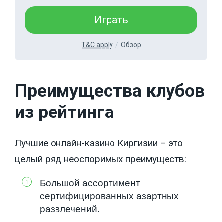
Играть
T&C apply
Обзор
Преимущества клубов
из рейтинга
Лучшие онлайн-казино Киргизии – это
целый ряд неоспоримых преимуществ:
Большой ассортимент
сертифицированных азартных
развлечений.