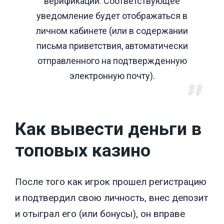
верификации. Соответствующее
уведомление будет отображаться в
личном кабинете (или в содержании
письма приветствия, автоматически
отправленного на подтвержденную
электронную почту).
Как вывести деньги в
топовых казино
После того как игрок прошел регистрацию
и подтвердил свою личность, внес депозит
и отыграл его (или бонусы), он вправе