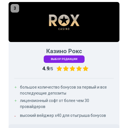
Казино Рокс
ВЫБОР РЕДАКЦИИ
4.9
/5
большое количество бонусов за первый и все
последующие депозиты
лицензионный софт от более чем 30
провайдеров
высокий вейджер х40 для отыгрыша бонусов