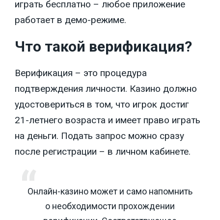
играть бесплатно – любое приложение
работает в демо-режиме.
Что такой верификация?
Верификация – это процедура
подтверждения личности. Казино должно
удостовериться в том, что игрок достиг
21-летнего возраста и имеет право играть
на деньги. Подать запрос можно сразу
после регистрации – в личном кабинете.
Онлайн-казино может и само напомнить
о необходимости прохождении