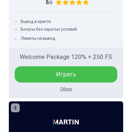
5
/5
Обзор казино «ТТР»
Вывод в крипте
Обзор казино «X»
Бонусы без скрытых условий
Лимиты на вывод
Обзор казино «Pin Up»
Welcome Package 120% + 250 FS
Обзор казино «Booi»
Играть
Обзор казино»888″
Обзор казино «Ivi»
Обзор
Обзор казино «Joycasino»
Обзор казино «Flagman»