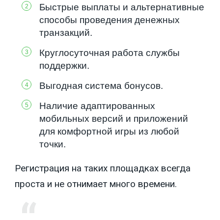
Быстрые выплаты и альтернативные
способы проведения денежных
транзакций.
Круглосуточная работа службы
поддержки.
Выгодная система бонусов.
Наличие адаптированных
мобильных версий и приложений
для комфортной игры из любой
точки.
Регистрация на таких площадках всегда
проста и не отнимает много времени.