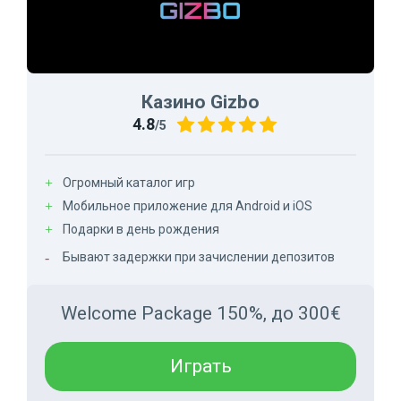
Казино Gizbo
4.8
/5
Огромный каталог игр
Мобильное приложение для Android и iOS
Подарки в день рождения
Бывают задержки при зачислении депозитов
Welcome Package 150%, до 300€
Играть