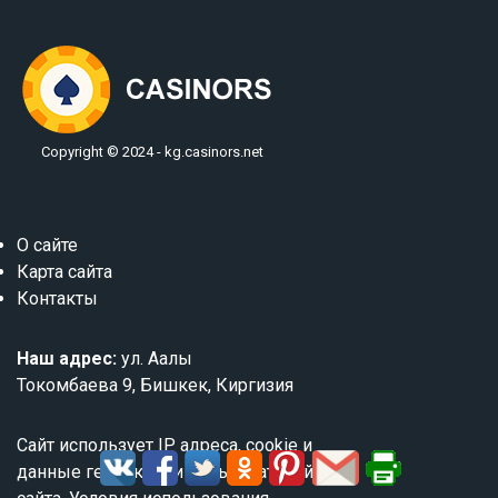
Copyright © 2024 - kg.casinors.net
О сайте
Карта сайта
Контакты
Наш адрес:
ул. Аалы
Токомбаева 9, Бишкек, Киргизия
Сайт использует IP адреса, сookie и
данные геолокации пользователей