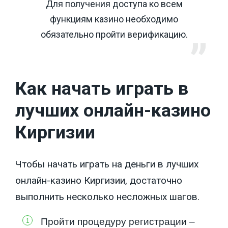
Для получения доступа ко всем
функциям казино необходимо
обязательно пройти верификацию.
Как начать играть в
лучших онлайн-казино
Киргизии
Чтобы начать играть на деньги в лучших
онлайн-казино Киргизии, достаточно
выполнить несколько несложных шагов.
Пройти процедуру регистрации –