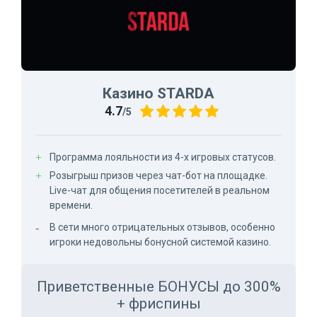
Казино STARDA
4.7
/5
Программа лояльности из 4-х игровых статусов.
Розыгрыш призов через чат-бот на площадке.
Live-чат для общения посетителей в реальном
времени.
В сети много отрицательных отзывов, особенно
игроки недовольны бонусной системой казино.
Приветственные БОНУСЫ до 300%
+ фриспины