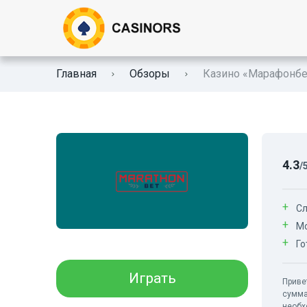
Обзор казино «PINCO»
Рейтинг клубов с мобильным приложением
Главная
Обзоры
Казино «Марафонбе
Обзор казино «Martin»
Рейтинг казино с мгновенной игрой
Обзор казино «Rox»
Рейтинг клубов на переносных устройствах
Обзор казино «Lex»
Рейтинг лучших покер-казино
4.3
/
Обзор казино «Drip»
Рейтинг лучших казино
С
Обзор казино «Starda»
Рейтинг надежных лайв-казино
Мо
Го
Обзор казино «Fresh»
Топ лучших бинго сайтов
Играть
Приве
сумма
Обзор казино «Izzi»
Рейтинг крипто казино
необх