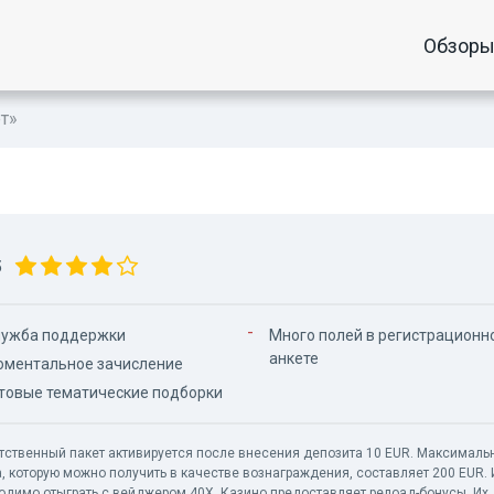
Обзоры
т»
5
лужба поддержки
Много полей в регистрационн
анкете
ментальное зачисление
товые тематические подборки
тственный пакет активируется после внесения депозита 10 EUR. Максималь
, которую можно получить в качестве вознаграждения, составляет 200 EUR. 
одимо отыграть с вейджером 40X. Казино предоставляет релоад-бонусы. Их