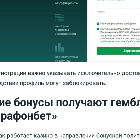
гистрации важно указывать исключительно дост
дствии профиль могут заблокировать.
ие бонусы получают гемб
рафонбет»
как работает казино в направлении бонусной полит