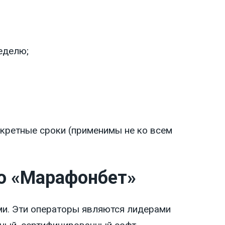
еделю;
кретные сроки (применимы не ко всем
но «Марафонбет»
ми. Эти операторы являются лидерами