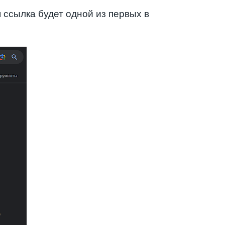
 ссылка будет одной из первых в