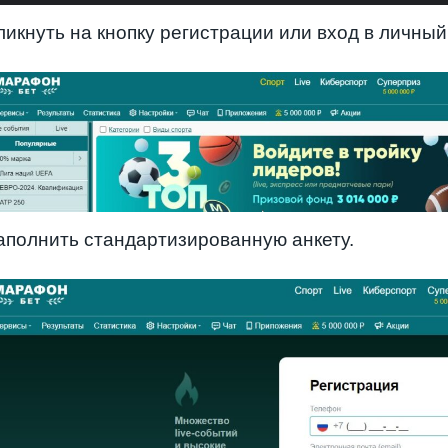
ликнуть на кнопку регистрации или вход в личный
аполнить стандартизированную анкету.