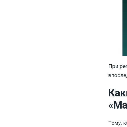
При ре
впосле
Как
«Ма
Тому, 