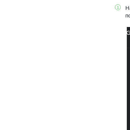
Обзор казино «Play Fortuna»
Н
п