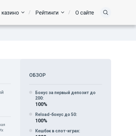
 казино
Рейтинги
О сайте
ОБЗОР
ой
Бонус за первый депозит до
200:
100%
Reload-бонус до 50:
100%
ная
Их
Кешбэк в слот-играх: