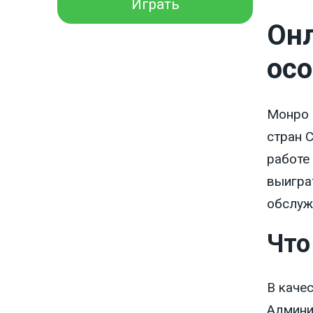
Играть
Обзор казино «Legzo»
Рейтинг онлайн-казино
Онл
осо
Обзор казино «Sol»
Обзор казино «Jet»
Монро 
Обзор казино «Vulkan Platinum»
стран 
работе
Обзор казино «Volna»
выигра
обслуж
Обзор казино «Parimatch»
Что
Обзор казино «Slotv»
Обзор казино «Marafonbet»
В каче
Админи
Обзор казино «Spinia»