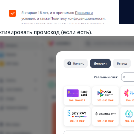
ктивировать промокод (если есть).