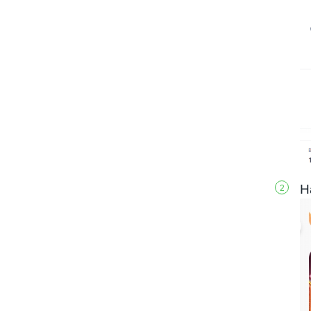
Обзор казино «Play Fortuna»
Н