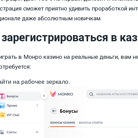
страция сможет приятно удивить проработкой инт
ционале даже абсолютным новичкам.
 зарегистрироваться в ка
играть в Монро казино на реальные деньги, вам 
отребуется:
айти на рабочее зеркало.