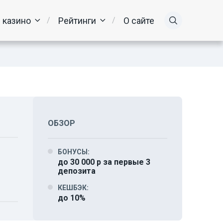
 казино
Рейтинги
О сайте
ОБЗОР
БОНУСЫ:
до 30 000 р за первые 3
депозита
КЕШБЭК:
до 10%