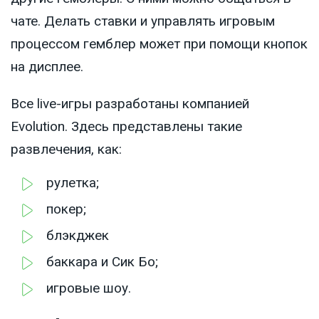
чате. Делать ставки и управлять игровым
процессом гемблер может при помощи кнопок
на дисплее.
Все live-игры разработаны компанией
Evolution. Здесь представлены такие
развлечения, как:
рулетка;
покер;
блэкджек
баккара и Сик Бо;
игровые шоу.