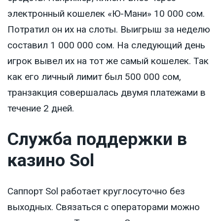
электронный кошелек «Ю-Мани» 10 000 сом.
Потратил он их на слоты. Выигрыш за неделю
составил 1 000 000 сом. На следующий день
игрок вывел их на тот же самый кошелек. Так
как его личный лимит был 500 000 сом,
транзакция совершалась двумя платежами в
течение 2 дней.
Служба поддержки в
казино Sol
Саппорт Sol работает круглосуточно без
выходных. Связаться с операторами можно