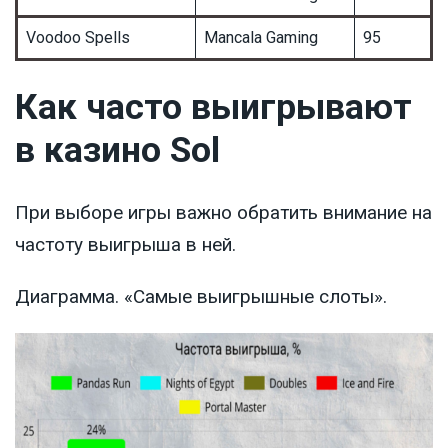
Voodoo Spells
Mancala Gaming
95
Как часто выигрывают
в казино Sol
При выборе игры важно обратить внимание на
частоту выигрыша в ней.
Диаграмма. «Самые выигрышные слоты».