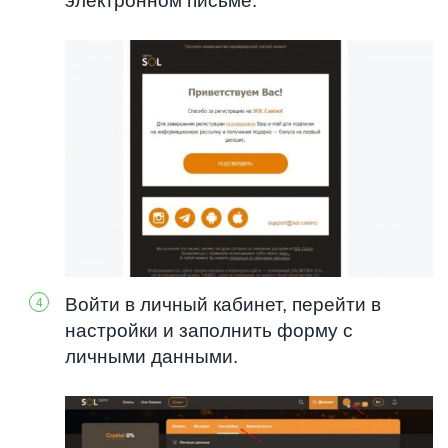
электронном письме.
Войти в личный кабинет, перейти в
настройки и заполнить форму с
личными данными.