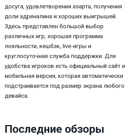
досуга, удовлетворения азарта, получения
некоторое количество фриспинов.
Оператор должен удостовериться, что
и от статуса игрока в программе
доли адреналина и хороших выигрышей.
игроку уже есть 18 лет и что он не
лояльности. Самые большие суммы
Здесь представлен большой выбор
создал мультиаккаунт.
можно выводить на криптокошельки.
различных игр, хорошая программа
Лимит составляет 2,5 миллиона сом.
лояльности, кешбэк, live-игры и
круглосуточная служба поддержки. Для
удобства игроков есть официальный сайт и
мобильная версия, которая автоматически
подстраивается под размер экрана любого
девайса.
Последние обзоры