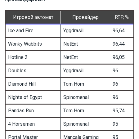
Игровой автомат
Провайдер
RTP, %
Ice and Fire
Yggdrasil
96,64
Wonky Wabbits
NetEnt
96,44
Hotline 2
NetEnt
96,05
Doubles
Yggdrasil
96
Diamond Hill
Tom Horn
96
Nights of Egypt
Spinomenal
96
Pandas Run
Tom Horn
95,74
4 Horsemen
Spinomenal
95
Portal Master
Mancala Gaming
95