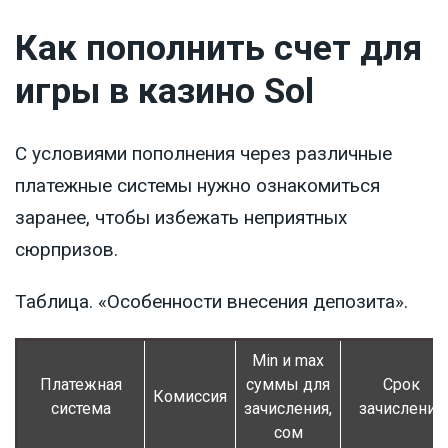
Как пополнить счет для
игры в казино Sol
С условиями пополнения через различные
платежные системы нужно ознакомиться
заранее, чтобы избежать неприятных
сюрпризов.
Таблица. «Особенности внесения депозита».
Min и max
Платежная
суммы для
Срок
Комиссия
система
зачисления,
зачисления
сом