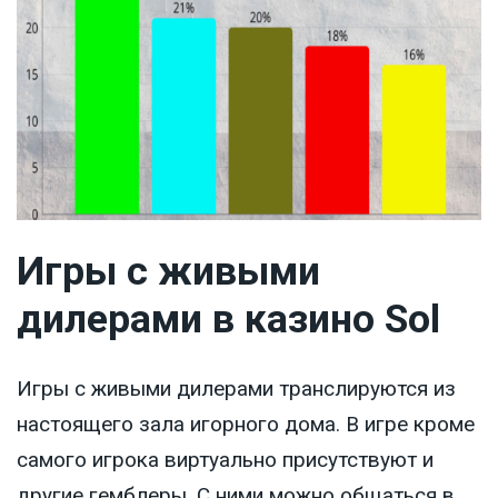
Игры с живыми
дилерами в казино Sol
Игры с живыми дилерами транслируются из
настоящего зала игорного дома. В игре кроме
самого игрока виртуально присутствуют и
другие гемблеры. С ними можно общаться в