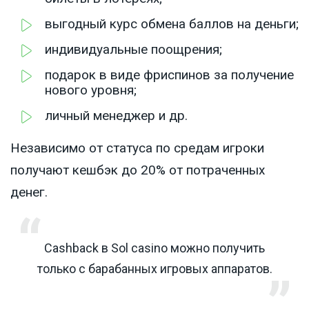
выгодный курс обмена баллов на деньги;
индивидуальные поощрения;
подарок в виде фриспинов за получение
нового уровня;
личный менеджер и др.
Независимо от статуса по средам игроки
получают кешбэк до 20% от потраченных
денег.
Cashback в Sol casino можно получить
только с барабанных игровых аппаратов.