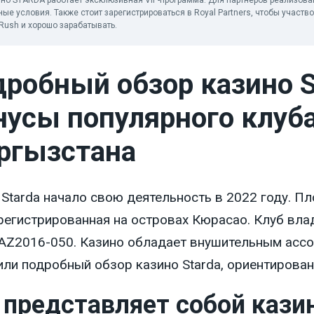
ино STARDA работает эксклюзивная VIP-программа. Для партнеров реализов
ные условия. Также стоит зарегистрироваться в Royal Partners, чтобы участво
 Rush и хорошо зарабатывать.
робный обзор казино S
усы популярного клуба
ргызстана
 Starda начало свою деятельность в 2022 году. 
зарегистрированная на островах Кюрасао. Клуб вла
AZ2016-050. Казино обладает внушительным ассо
или подробный обзор казино Starda, ориентирован
 представляет собой казин