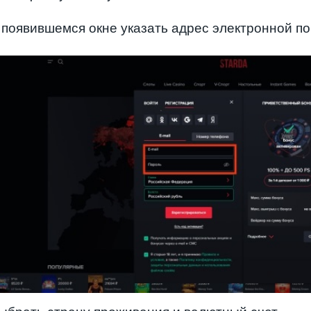
 появившемся окне указать адрес электронной по