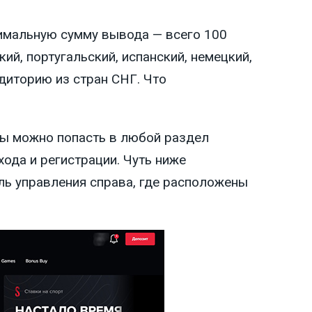
имальную сумму вывода — всего 100
ий, португальский, испанский, немецкий,
удиторию из стран СНГ. Что
цы можно попасть в любой раздел
хода и регистрации. Чуть ниже
ль управления справа, где расположены