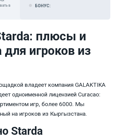
аны
вать в
БОНУС:
на День Рождения
КЭШБЭК:
регулярный от 5 до 10%
tarda: плюсы и
 для игроков из
Площадкой владеет компания GALAKTIKA
деет одноименной лицензией Curacao:
ртиментом игр, более 6000. Мы
ный на игроков из Кыргызстана.
о Starda