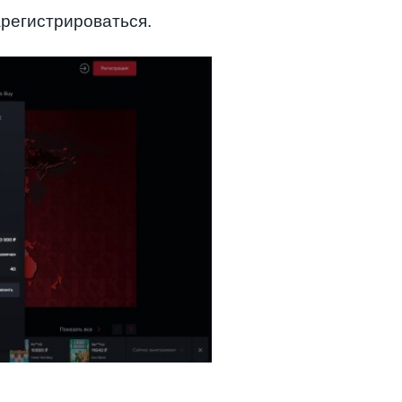
арегистрироваться.