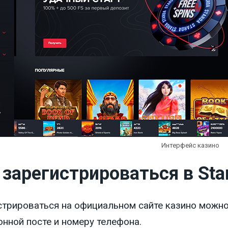
Интерфейс казино
 зарегистрироваться в Sta
стрироваться на официальном сайте казино можно 
онной посте и номеру телефона.