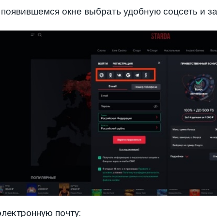
 появившемся окне выбрать удобную соцсеть и з
электронную почту: