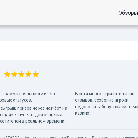
Обзоры
5
ограмма лояльности из 4-х
В сети много отрицательных
ровых статусов.
отзывов, особенно игроки
недовольны бонусной систем
зыгрыш призов через чат-бот на
казино.
ощадке. Live-чат для общения
сетителей в реальном времени.