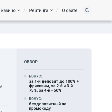
 казино
Рейтинги
О сайте
ОБЗОР
БОНУС:
за 1-й депозит до 100% +
фриспины, за 2-й и 3-й -
ой
75%, за 4-й - 50%
БОНУС:
бездепозитный по
промокоду