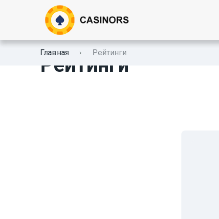
Обзор казино «PINCO»
Рейтинг клубов с мобильным приложением
Главная
Рейтинги
Рейтинги
Обзор казино «Martin»
Рейтинг казино с мгновенной игрой
Обзор казино «Rox»
Рейтинг клубов на переносных устройствах
Обзор казино «Lex»
Рейтинг лучших покер-казино
Обзор казино «Drip»
Рейтинг лучших казино
Обзор казино «Starda»
Рейтинг надежных лайв-казино
Обзор казино «Fresh»
Топ лучших бинго сайтов
Обзор казино «Izzi»
Рейтинг крипто казино