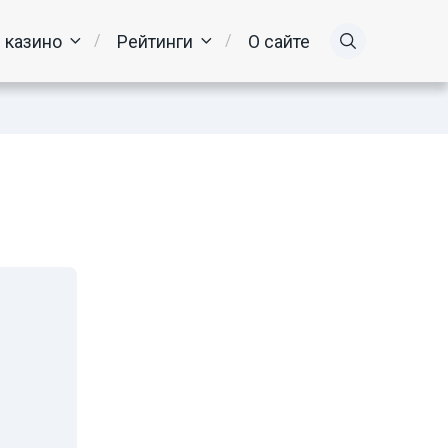
 казино
Рейтинги
О сайте