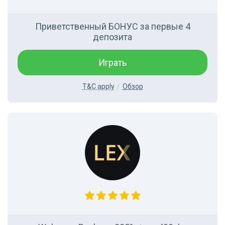
Приветственный БОНУС за первые 4
депозита
Играть
T&C apply
Обзор