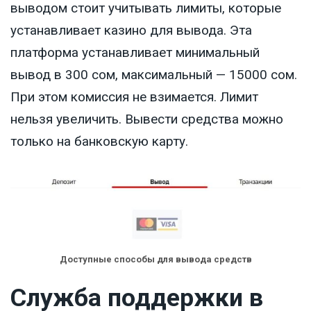
выводом стоит учитывать лимиты, которые
устанавливает казино для вывода. Эта
платформа устанавливает минимальный
вывод в 300 сом, максимальный — 15000 сом.
При этом комиссия не взимается. Лимит
нельзя увеличить. Вывести средства можно
только на банковскую карту.
Доступные способы для вывода средств
Служба поддержки в