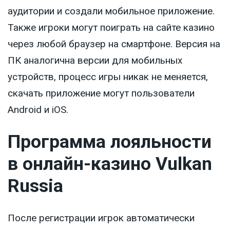
аудитории и создали мобильное приложение.
Также игроки могут поиграть на сайте казино
через любой браузер на смартфоне. Версия на
ПК аналогична версии для мобильных
устройств, процесс игры никак не меняется,
скачать приложение могут пользователи
Android и iOS.
Программа лояльности
в онлайн-казино Vulkan
Russia
После регистрации игрок автоматически