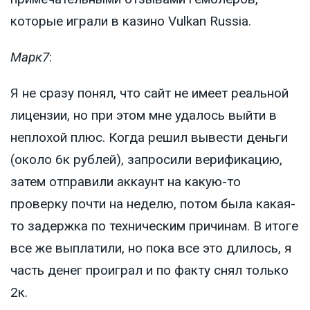
которые играли в казино Vulkan Russia.
Марк7
:
Я не сразу понял, что сайт не имеет реальной
лицензии, но при этом мне удалось выйти в
неплохой плюс. Когда решил вывести деньги
(около 6к рублей), запросили верификацию,
затем отправили аккаунт на какую-то
проверку почти на неделю, потом была какая-
то задержка по техническим причинам. В итоге
все же выплатили, но пока все это длилось, я
часть денег проиграл и по факту снял только
2к.