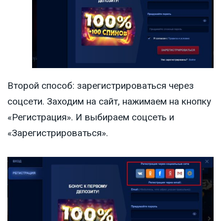
Второй способ: зарегистрироваться через
соцсети. Заходим на сайт, нажимаем на кнопку
«Регистрация». И выбираем соцсеть и
«Зарегистрироваться».