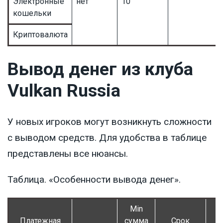
Электронные
нет
10
кошельки
Криптовалюта
Вывод денег из клуба
Vulkan Russia
У новых игроков могут возникнуть сложности
с выводом средств. Для удобства в таблице
представлены все нюансы.
Таблица. «Особенности вывода денег».
Min
Платежная
сумма
Срок