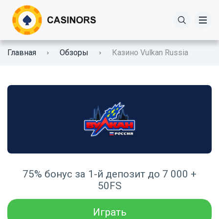
Обзор казино «PINCO»
Рейтинг клубов с мобильным
приложением
Главная
Обзоры
Казино Vulkan Russia
Обзор казино «Martin»
Рейтинг казино с мгновенной игрой
Обзор казино «Rox»
Рейтинг клубов на переносных
устройствах
Обзор казино «Lex»
Рейтинг лучших покер-казино
Обзор казино «Drip»
Рейтинг лучших казино
Обзор казино «Starda»
75% бонус за 1-й депозит до 7 000 +
50FS
Рейтинг надежных лайв-казино
Обзор казино «Fresh»
Топ лучших бинго сайтов
Играть
Обзор казино «Izzi»