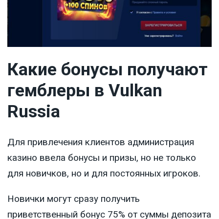
Какие бонусы получают
гемблеры в Vulkan
Russia
Для привлечения клиентов администрация
казино ввела бонусы и призы, но не только
для новичков, но и для постоянных игроков.
Новички могут сразу получить
приветственный бонус 75% от суммы депозита