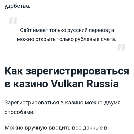
удобства.
Сайт имеет только русский перевод и
можно открыть только рублевые счета.
Как зарегистрироваться
в казино Vulkan Russia
Зарегистрироваться в казино можно двумя
способами.
Можно вручную вводить все данные в