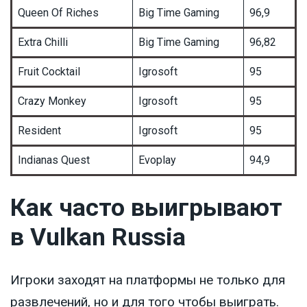
Queen Of Riches
Big Time Gaming
96,9
Extra Chilli
Big Time Gaming
96,82
Fruit Cocktail
Igrosoft
95
Crazy Monkey
Igrosoft
95
Resident
Igrosoft
95
Indianas Quest
Evoplay
94,9
Как часто выигрывают
в Vulkan Russia
Игроки заходят на платформы не только для
развлечений, но и для того чтобы выиграть.