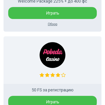
Welcome Package 225% + до 400 фс
Играть
Обзор
50 FS за регистрацию
Играть