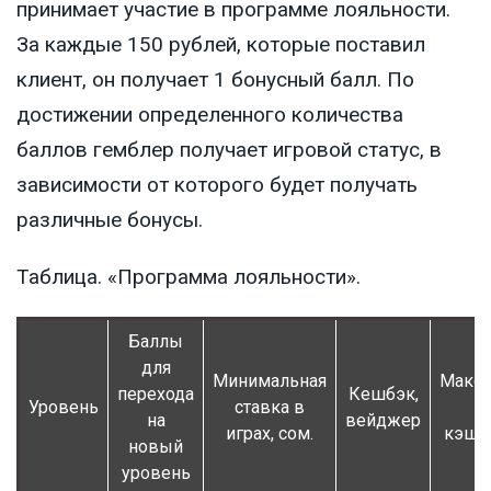
принимает участие в программе лояльности.
За каждые 150 рублей, которые поставил
клиент, он получает 1 бонусный балл. По
достижении определенного количества
баллов гемблер получает игровой статус, в
зависимости от которого будет получать
различные бонусы.
Таблица. «Программа лояльности».
Баллы
для
Минимальная
Макси
перехода
Кешбэк,
Уровень
ставка в
с
на
вейджер
играх, сом.
кэшбэ
новый
уровень