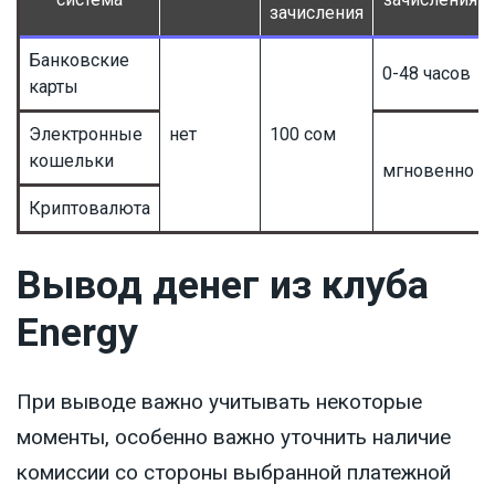
зачисления
Банковские
0-48 часов
карты
Электронные
нет
100 сом
кошельки
мгновенно
Криптовалюта
Вывод денег из клуба
Energy
При выводе важно учитывать некоторые
моменты, особенно важно уточнить наличие
комиссии со стороны выбранной платежной