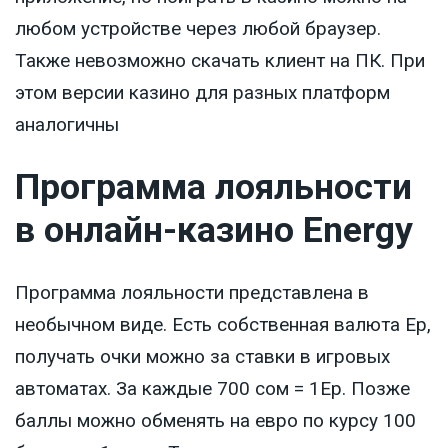
любом устройстве через любой браузер.
Также невозможно скачать клиент на ПК. При
этом версии казино для разных платформ
аналогичны
Программа лояльности
в онлайн-казино Energy
Программа лояльности представлена в
необычном виде. Есть собственная валюта Ep,
получать очки можно за ставки в игровых
автоматах. За каждые 700 сом = 1Ep. Позже
баллы можно обменять на евро по курсу 100