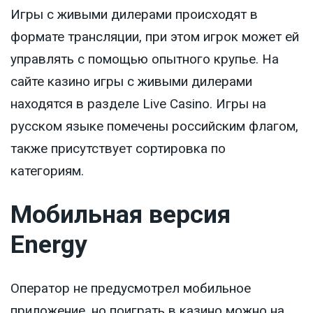
Игры с живыми дилерами происходят в
формате трансляции, при этом игрок может ей
управлять с помощью опытного крупье. На
сайте казино игры с живыми дилерами
находятся в разделе Live Casino. Игры на
русском языке помечены российским флагом,
также присутствует сортировка по
категориям.
Мобильная версия
Energy
Оператор не предусмотрел мобильное
приложение, но поиграть в казино можно на