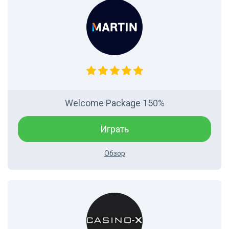
Welcome Package 150%
Играть
Обзор