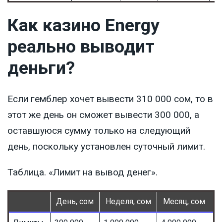
Как казино Energy
реально выводит
деньги?
Если гемблер хочет вывести 310 000 сом, то в
этот же день он сможет вывести 300 000, а
оставшуюся сумму только на следующий
день, поскольку установлен суточный лимит.
Таблица. «Лимит на вывод денег».
День, сом
Неделя, сом
Месяц, сом