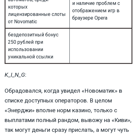
и наличие проблем с
которых
отображением игр в
лицензированные слоты
браузере Opera
от Novomatic
бездепозитный бонус
250 рублей при
использовании
уникальной ссылки
K_I_N_G
:
Обрадовался, когда увидел «Новоматик» в
списке доступных операторов. В целом
«Энерджи» вполне норм казино, только с
выплатами полный рандом, вывожу на «Киви»,
так могут деньги сразу прислать, а могут чуть