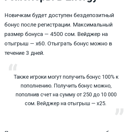
Новичкам будет доступен бездепозитный
бонус после регистрации. Максимальный
размер бонуса — 4500 сом. Вейджер на
отыгрыш — x60. Отыграть бонус можно в
течение 3 дней.
Также игроки могут получить бонус 100% к
пополнению. Получить бонус можно,
пополнив счет на сумму от 250 до 10 000
сом. Вейджер на отыгрыш — x25.