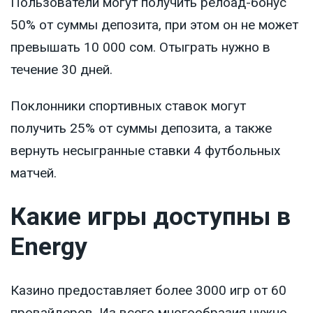
Пользователи могут получить релоад-бонус
50% от суммы депозита, при этом он не может
превышать 10 000 сом. Отыграть нужно в
течение 30 дней.
Поклонники спортивных ставок могут
получить 25% от суммы депозита, а также
вернуть несыгранные ставки 4 футбольных
матчей.
Какие игры доступны в
Energy
Казино предоставляет более 3000 игр от 60
провайдеров. Из всего многообразия нужно