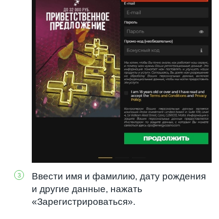
Ввести имя и фамилию, дату рождения
и другие данные, нажать
«Зарегистрироваться».