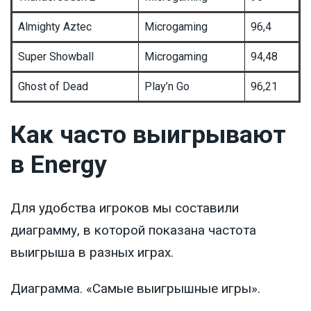
Almighty Aztec
Microgaming
96,4
Super Showball
Microgaming
94,48
Ghost of Dead
Play’n Go
96,21
Как часто выигрывают
в Energy
Для удобства игроков мы составили
диаграмму, в которой показана частота
выигрыша в разных играх.
Диаграмма. «Самые выигрышные игры».