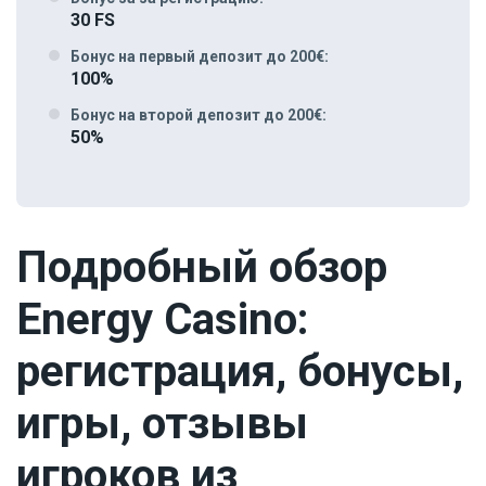
30 FS
Обзор казино «ТТР»
Бонус на первый депозит до 200€:
100%
Обзор казино «X»
Бонус на второй депозит до 200€:
50%
Обзор казино «Pin Up»
Обзор казино «Booi»
Подробный обзор
Обзор казино»888″
Еnergy Casino:
Обзор казино «Ivi»
регистрация, бонусы,
Обзор казино «Joycasino»
игры, отзывы
Обзор казино «Flagman»
игроков из