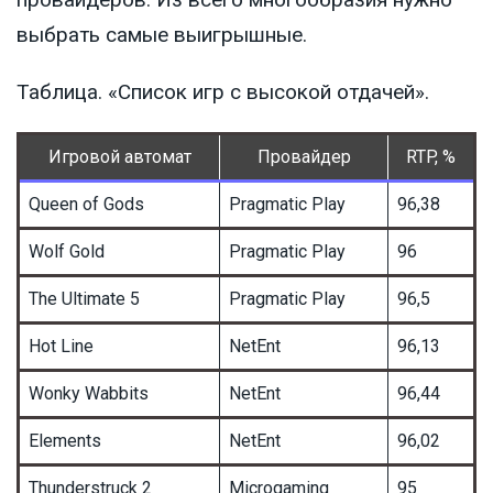
выбрать самые выигрышные.
Таблица. «Список игр с высокой отдачей».
Игровой автомат
Провайдер
RTP, %
Queen of Gods
Pragmatic Play
96,38
Wolf Gold
Pragmatic Play
96
The Ultimate 5
Pragmatic Play
96,5
Hot Line
NetEnt
96,13
Wonky Wabbits
NetEnt
96,44
Elements
NetEnt
96,02
Thunderstruck 2
Microgaming
95