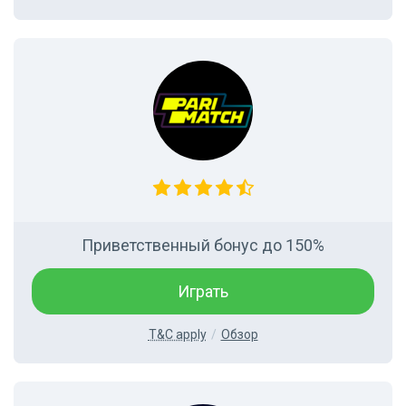
Приветственный бонус до 150%
Играть
T&C apply
Обзор