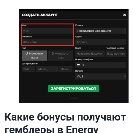
Какие бонусы получают
гемблеры в Energy