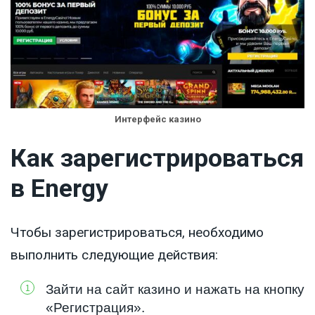
Интерфейс казино
Как зарегистрироваться
в Energy
Чтобы зарегистрироваться, необходимо
выполнить следующие действия:
Зайти на сайт казино и нажать на кнопку
«Регистрация».