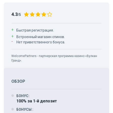
Рейтинг крипто казино
Обзор казино «Legzo»
4.3
/5
Рейтинг онлайн-казино
Обзор казино «Sol»
Быстрая регистрация.
Обзор казино «Jet»
Встроенный магазин спинов.
Нет приветственного бонуса.
Обзор казино «Vulkan Platinum»
WelcomePartners - партнерская программа казино «Вулкан
Обзор казино «Volna»
Гранд».
Обзор казино «Parimatch»
ОБЗОР
Обзор казино «Slotv»
БОНУС:
Обзор казино «Marafonbet»
100% за 1-й депозит
БОНУСЫ :
Обзор казино «Spinia»