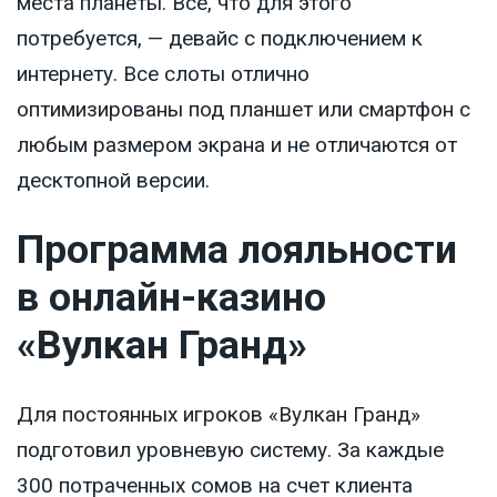
места планеты. Все, что для этого
потребуется, — девайс с подключением к
интернету. Все слоты отлично
оптимизированы под планшет или смартфон с
любым размером экрана и не отличаются от
десктопной версии.
Программа лояльности
в онлайн-казино
«Вулкан Гранд»
Для постоянных игроков «Вулкан Гранд»
подготовил уровневую систему. За каждые
300 потраченных сомов на счет клиента