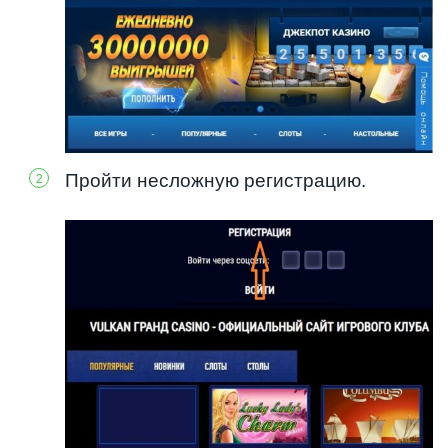
Пройти несложную регистрацию.