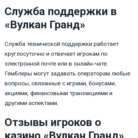
Служба поддержки в
«Вулкан Гранд»
Служба технической поддержки работает
круглосуточно и отвечает игрокам по
электронной почте или в онлайн-чате.
Гемблеры могут задавать операторам любые
вопросы, связанные с играми, бонусами,
акциями, финансовыми транзакциями и
другими аспектами.
Отзывы игроков о
казино «Вулкан Гранд»