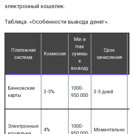
электронный кошелек.
Таблица. «Особенности вывода денег».
Min и
max
Платежная
Срок
Комиссия
суммы
О
система
зачисления
к
выводу
П
Банковские
1000-
к
3-5%
3-5 дней
карты
950 000
б
н
М
м
Электронные
1000-
4%
Моментально
в
кошельки
950 000