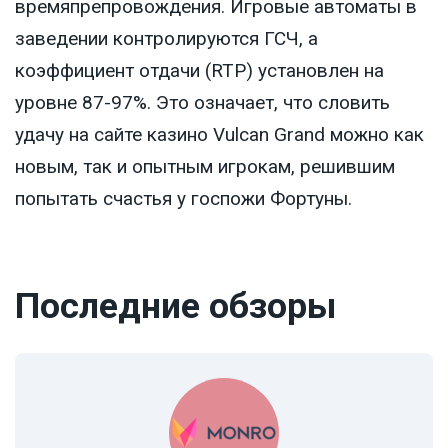
времяпрепровождения. Игровые автоматы в
получить по частям. Ознакомиться с
выписка с банковского счета или скрин
заведении контролируются ГСЧ, а
лимитами можно в разделе условий и
счета за оплату интернета или
коэффициент отдачи (RTP) установлен на
правил игрового портала в «подвале»
коммунальных услуг.
уровне 87-97%. Это означает, что словить
сайта или уточнив у сотрудников
удачу на сайте казино Vulcan Grand можно как
технической поддержки.
новым, так и опытным игрокам, решившим
попытать счастья у госпожи Фортуны.
Последние обзоры