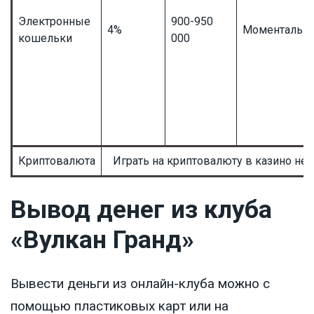
Электронные
900-950
4%
Моментальн
кошельки
000
Криптовалюта
Играть на криптовалюту в казино не
Вывод денег из клуба
«Вулкан Гранд»
Вывести деньги из онлайн-клуба можно с
помощью пластиковых карт или на