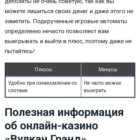
депозиты не очень советую, так как вы
можете лишиться своих денег и даже этого не
заметить. Подкрученные игровые автоматы
определенно нечасто позволяют вам
выигрывать и выйти в плюс, поэтому даже не
пытайтесь!
Плюсы
Минусы
Удобно при ознакомлении со
Не часто можно
слотами
выиграть
Полезная информация
об онлайн-казино
«Вулкан Гранд»