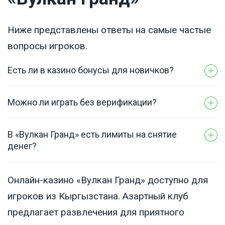
Ниже представлены ответы на самые частые
вопросы игроков.
Есть ли в казино бонусы для новичков?
Можно ли играть без верификации?
Для новых участников портала не
предусмотрены бездепозитные
В «Вулкан Гранд» есть лимиты на снятие
поощрения. Но можно получить
После регистрации на официальном
денег?
бесплатные деньги или некоторое
сайте казино Vulkan Grand можно
количество фриспинов. Условия их
вносить деньги на счет и начать играть.
Онлайн-казино «Вулкан Гранд» доступно для
В азартном заведении «Вулкан Гранд»
отыгрыша описаны в правилах
Но при выводе средств обязательно
игроков из Кыргызстана. Азартный клуб
есть ограничения на снятие крупных
азартного клуба, но вейджер для всех
требуются документы, которые
предлагает развлечения для приятного
сумм от 1000 долларов. Их можно
вращений равен х40.
подтверждают личность гемблера,