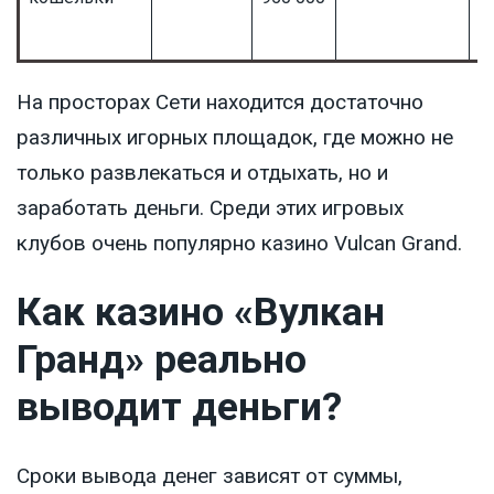
к
з
На просторах Сети находится достаточно
различных игорных площадок, где можно не
только развлекаться и отдыхать, но и
заработать деньги. Среди этих игровых
клубов очень популярно казино Vulcan Grand.
Как казино «Вулкан
Гранд» реально
выводит деньги?
Сроки вывода денег зависят от суммы,