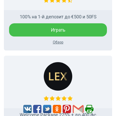
100% на 1-й депозит до €500 и 50FS
Играть
Обзор
Welcome Package 225% + до 400 фс