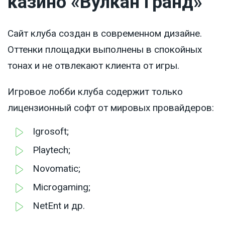
казино «Вулкан Гранд»
Сайт клуба создан в современном дизайне.
Оттенки площадки выполнены в спокойных
тонах и не отвлекают клиента от игры.
Игровое лобби клуба содержит только
лицензионный софт от мировых провайдеров:
Igrosoft;
Playtech;
Novomatic;
Microgaming;
NetEnt и др.