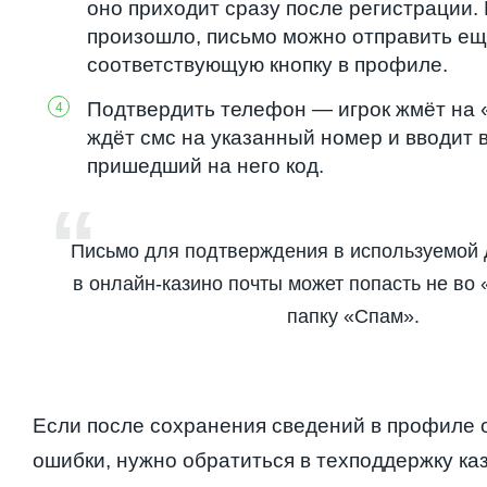
оно приходит сразу после регистрации. 
произошло, письмо можно отправить ещё
соответствующую кнопку в профиле.
Подтвердить телефон — игрок жмёт на 
ждёт смс на указанный номер и вводит 
пришедший на него код.
Письмо для подтверждения в используемой 
в онлайн-казино почты может попасть не во 
папку «Спам».
Если после сохранения сведений в профиле
ошибки, нужно обратиться в техподдержку ка