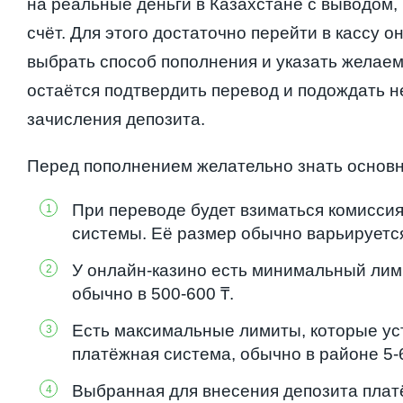
на реальные деньги в Казахстане с выводом,
счёт. Для этого достаточно перейти в кассу о
выбрать способ пополнения и указать желае
остаётся подтвердить перевод и подождать н
зачисления депозита.
Перед пополнением желательно знать основн
При переводе будет взиматься комиссия
системы. Её размер обычно варьируется
У онлайн-казино есть минимальный лим
обычно в 500-600 ₸.
Есть максимальные лимиты, которые ус
платёжная система, обычно в районе 5-6
Выбранная для внесения депозита плат