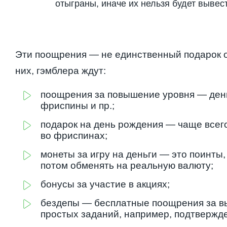
отыграны, иначе их нельзя будет вывест
Эти поощрения — не единственный подарок о
них, гэмблера ждут:
поощрения за повышение уровня — день
фриспины и пр.;
подарок на день рождения — чаще всего
во фриспинах;
монеты за игру на деньги — это поинты
потом обменять на реальную валюту;
бонусы за участие в акциях;
бездепы — бесплатные поощрения за 
простых заданий, например, подтвержд