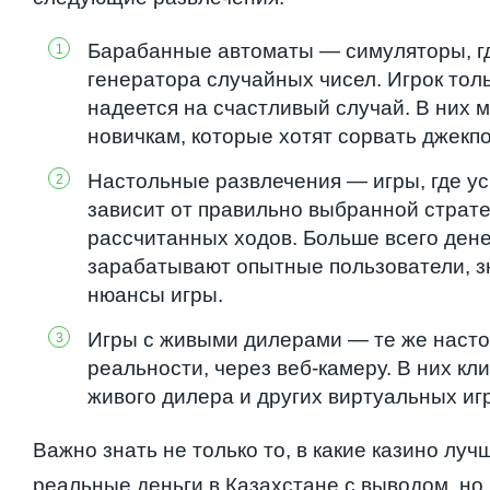
Барабанные автоматы — симуляторы, гд
генератора случайных чисел. Игрок толь
надеется на счастливый случай. В них 
новичкам, которые хотят сорвать джекпо
Настольные развлечения — игры, где у
зависит от правильно выбранной страте
рассчитанных ходов. Больше всего дене
зарабатывают опытные пользователи, 
нюансы игры.
Игры с живыми дилерами — те же настол
реальности, через веб-камеру. В них кл
живого дилера и других виртуальных иг
Важно знать не только то, в какие казино луч
реальные деньги в Казахстане с выводом, но 