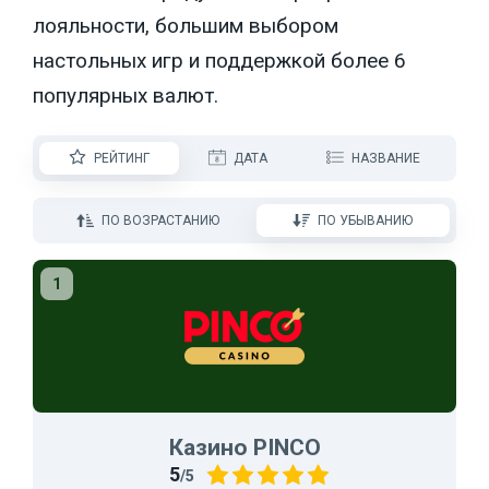
лояльности, большим выбором
Обзор казино «Legzo»
Рейтинг онлайн-казино
настольных игр и поддержкой более 6
популярных валют.
Обзор казино «Sol»
Обзор казино «Jet»
РЕЙТИНГ
ДАТА
НАЗВАНИЕ
Обзор казино «Vulkan Platinum»
ПО ВОЗРАСТАНИЮ
ПО УБЫВАНИЮ
Обзор казино «Volna»
Обзор казино «Parimatch»
Обзор казино «Slotv»
Обзор казино «Marafonbet»
Казино PINCO
5
/5
Обзор казино «Spinia»