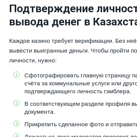
Подтверждение личност
вывода денег в Казахст
Каждое казино требует верификации. Без неё
вывести выигранные деньги. Чтобы пройти п
личности, нужно:
Сфотографировать главную страницу па
счёта за коммунальные услуги или друг
подтверждающего личность гэмблера.
В соответствующем разделе профиля в
документа.
Прикрепить сделанное фото и отправить
Дождаться, пока модератор проверит до