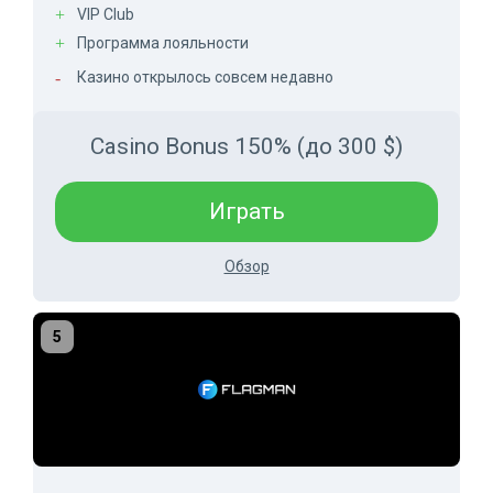
VIP Club
Программа лояльности
Казино открылось совсем недавно
Casino Bonus 150% (до 300 $)
Играть
Обзор