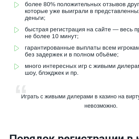
более 80% положительных отзывов друг
которые уже выиграли в представленны
деньги;
быстрая регистрация на сайте — весь п
не более 10 минут;
гарантированные выплаты всем игрокам
без задержек и в полном объёме;
много интересных игр с живыми дилерам
шоу, блэкджек и пр.
Играть с живыми дилерами в казино на вир
невозможно.
Порядок регистрации в 