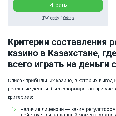
Играть
T&C apply
Обзор
Критерии составления р
казино в Казахстане, гд
всего играть на деньги
Список прибыльных казино, в которых выгодн
реальные деньги, был сформирован при учё
критериев:
наличие лицензии — каким регулятором
действует ли на данный момент, можно 