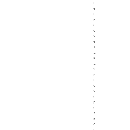
н
е
н
и
е
с
ч
ё
т
а
к
а
з
и
н
о
ч
е
р
е
з
к
а
р