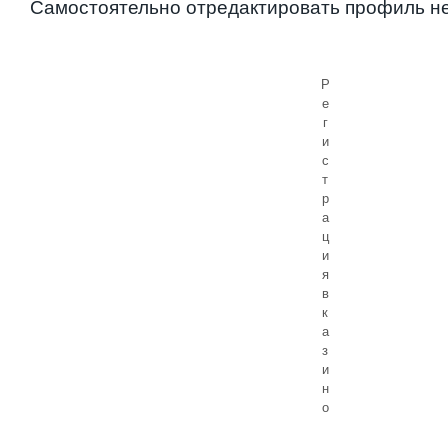
Самостоятельно отредактировать профиль не
Р
е
г
и
с
т
р
а
ц
и
я
в
к
а
з
и
н
о