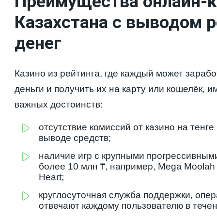
Преимущества онлайн-к
Казахстана с выводом 
денег
Казино из рейтинга, где каждый может зараб
деньги и получить их на карту или кошелёк, 
важных достоинств:
отсутствие комиссий от казино на тенге
выводе средств;
наличие игр с крупными прогрессивным
более 10 млн ₸, например, Mega Moolah 
Heart;
круглосуточная служба поддержки, опе
отвечают каждому пользователю в течен