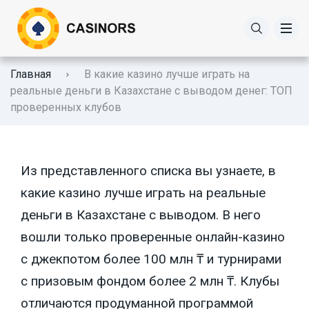
Обзор казино «PINCO»
Рейтинг клубов с мобильным приложением
Главная
В какие казино лучше играть на
Обзор казино «Martin»
Рейтинг казино с мгновенной игрой
реальные деньги в Казахстане с выводом денег: ТОП
проверенных клубов
Обзор казино «Rox»
Рейтинг клубов на переносных устройствах
Обзор казино «Lex»
Рейтинг лучших покер-казино
Из представленного списка вы узнаете, в
какие казино лучше играть на реальные
Обзор казино «Drip»
Рейтинг лучших казино
деньги в Казахстане с выводом. В него
Обзор казино «Starda»
Рейтинг надежных лайв-казино
вошли только проверенные онлайн-казино
с джекпотом более 100 млн ₸ и турнирами
Обзор казино «Fresh»
Топ лучших бинго сайтов
с призовым фондом более 2 млн ₸. Клубы
Обзор казино «Izzi»
Рейтинг крипто казино
отличаются продуманной программой