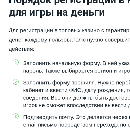
для игры на деньги
Для регистрации в топовых казино с гарант
денег каждому пользователю нужно соверши
действия:
Заполнить начальную форму. В ней указ
пароль. Также выбирается регион и игр
Заполнить форму профиля. Нужно пере
кабинет и ввести ФИО, дату рождения, 
сведения. Все они должны быть достов
игрок не сможет впоследствии вывести д
Подтвердить почту. Это делается через
email письмо посредством перехода по 