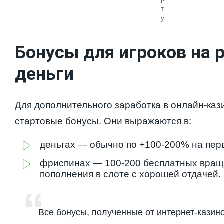
т
у
Бонусы для игроков на 
деньги
Для дополнительного заработка в онлайн-ка
стартовые бонусы. Они выражаются в:
деньгах — обычно по +100-200% на перв
фриспинах — 100-200 бесплатных вращ
пополнения в слоте с хорошей отдачей.
Все бонусы, полученные от интернет-казин